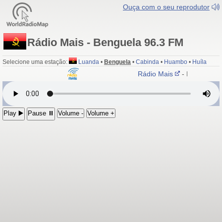
Ouça com o seu reprodutor
Rádio Mais - Benguela 96.3 FM
Selecione uma estação:
Luanda
•
Benguela
•
Cabinda
•
Huambo
•
Huíla
Rádio Mais
- Benguela 9
Play ▶️
Pause ⏸
Volume -
Volume +