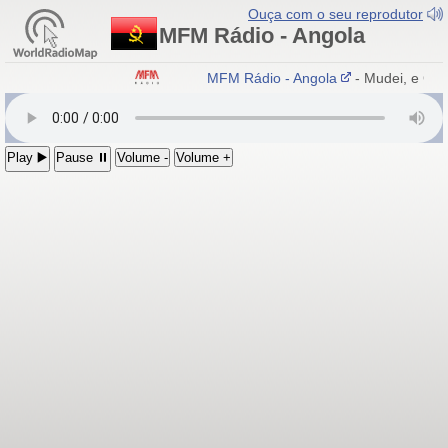
Ouça com o seu reprodutor
MFM Rádio - Angola
MFM Rádio - Angola
- Mudei, e Gost
Play ▶️
Pause ⏸
Volume -
Volume +