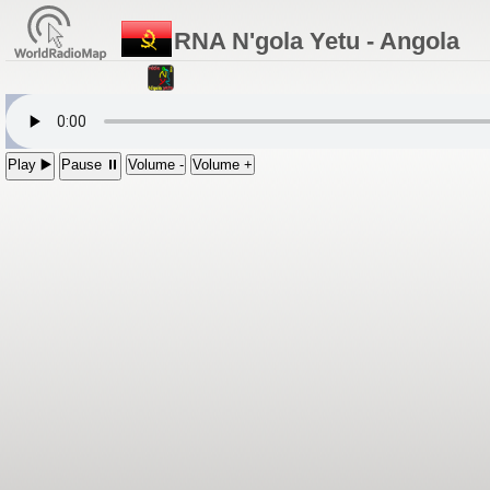
RNA N'gola Yetu - Angola
Play ▶️
Pause ⏸
Volume -
Volume +