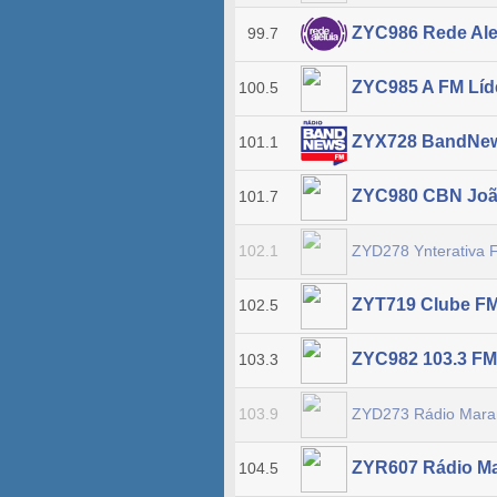
ZYC986 Rede Ale
99.7
ZYC985 A FM Líd
100.5
ZYX728 BandNe
101.1
ZYC980 CBN Joã
101.7
ZYD278 Ynterativa
102.1
ZYT719 Clube F
102.5
ZYC982 103.3 FM
103.3
ZYD273 Rádio Mar
103.9
ZYR607 Rádio M
104.5