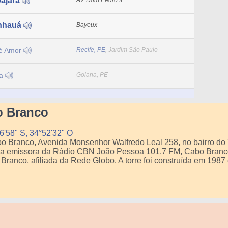
bajara
Av. Dom Pedro II
anhauá
Bayeux
 é Amor
Recife, PE
, Jardim São Paulo
na
Goiana, PE
o Branco
6'58" S, 34°52'32" O
bo Branco, Avenida Monsenhor Walfredo Leal 258, no bairro d
 É a emissora da Rádio CBN João Pessoa 101.7 FM, Cabo Bran
Branco, afiliada da Rede Globo. A torre foi construída em 1987 