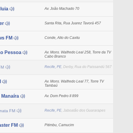
luia
Av. João Machado 70
er
Santa Rita, Rua Juarez Tavorá 457
ws FM
Conde, Alto do Caxitu
o Pessoa
Av. Mons. Walfredo Leal 258, Torre da TV
Cabo Branco
 FM
Recife, PE
, Derby, Rua do Paissandú 567
M
Av. Mons. Walfredo Leal 77, Torre TV
Tambaú
 Manaíra
Av. Dom Pedro II 899
anata FM
Recife, PE
, Jaboatão dos Guararapes
aster FM
Pitimbu, Camucim