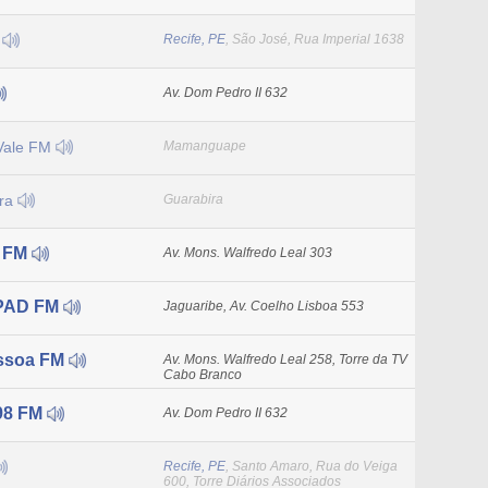
o
Recife, PE
, São José, Rua Imperial 1638
Av. Dom Pedro II 632
Vale FM
Mamanguape
ura
Guarabira
n FM
Av. Mons. Walfredo Leal 303
CPAD FM
Jaguaribe, Av. Coelho Lisboa 553
ssoa FM
Av. Mons. Walfredo Leal 258, Torre da TV
Cabo Branco
98 FM
Av. Dom Pedro II 632
Recife, PE
, Santo Amaro, Rua do Veiga
600, Torre Diários Associados