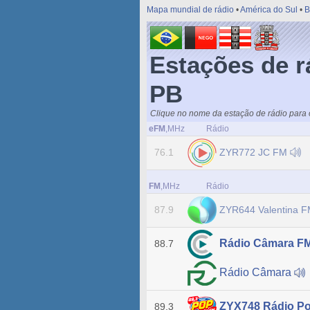
Mapa mundial de rádio
•
América do Sul
•
B
Estações de r
PB
Clique no nome da estação de rádio para o
eFM
,MHz
Rádio
ZYR772 JC FM
76.1
FM
,MHz
Rádio
ZYR644 Valentina 
87.9
Rádio Câmara F
88.7
Rádio Câmara
ZYX748 Rádio P
89.3