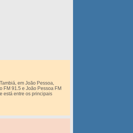
o Tambiá, em João Pessoa,
co FM 91.5 e João Pessoa FM
e está entre os principais