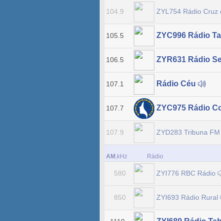
ZYL754 Rádio Cruz
104.9
ZYC996 Rádio Ta
105.5
ZYR631 Rádio S
106.5
Rádio Céu
107.1
ZYC975 Rádio C
107.7
ZYD283 Tribuna F
107.9
AM
,kHz
Rádio
ZYI776 RBC Rádio
580
ZYI693 Rádio Rural
850