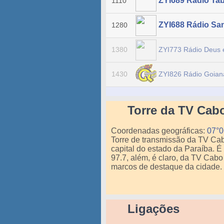
ZYI689 Rádio Ta
1110
ZYI688 Rádio S
1280
ZYI773 Rádio Deus
1380
ZYI826 Rádio Goia
1430
Torre da TV Cab
Coordenadas geográficas:
07°0
Torre de transmissão da TV Ca
capital do estado da Paraíba.
97.7, além, é claro, da TV Cabo 
marcos de destaque da cidade.
Ligações