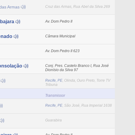
 das Armas
Cruz das Armas, Rua Abel da Silva 269
bajara
Av. Dom Pedro II
enado
Câmara Municipal
Av. Dom Pedro II 623
onsolação
Conj. Pres. Castelo Branco I, Rua José
Dionísio da Silva 97
M
Recife, PE
, Olinda, Ouro Preto, Torre TV
Tribuna
Transmissor
Recife, PE
, São José, Rua Imperial 1638
Guarabira