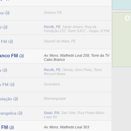
ana
Goiana, PE
O
al
Recife, PE
, Santo Amaro, Rua da
Fundição 257, Torre SJCC - Grupo JCPM
a FM
Nazaré da Mata, PE
anco FM
Av. Mons. Walfredo Leal 258, Torre da TV
Cabo Branco
ia
Recife, PE
, Olinda, Ouro Preto, Torre
Record News
ão FM
Guarabira
olação
Mamanguape
angelica
Natal, RN
, San Vale, Rua Poeta Mário
Lago 60
o FM
Av. Mons. Walfredo Leal 303