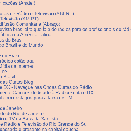
icações (Anatel)
soras de Rádio e Televisão (ABERT)
 Televisão (AMIRT)
difusão Comunitária (Abraço)
vista brasileira que fala do rádios para os profissionais do rád
ública na América Latina
os do Brasil
 do Brasil e do Mundo
e do Brasil
rádios estão aqui
Mídia da Internet
line
o Brasil
ndas Curtas Blog
 e DX - Navegue nas Ondas Curtas do Rádio
rmento Campos dedicado à Radioescuta e DX
l com destaque para a faixa de FM
 de Janeiro
ado do Rio de Janeiro
io e TV na Baixada Santista
de Rádio e Televisão do Rio Grande do Sul
a passada e presente na capital gaúcha