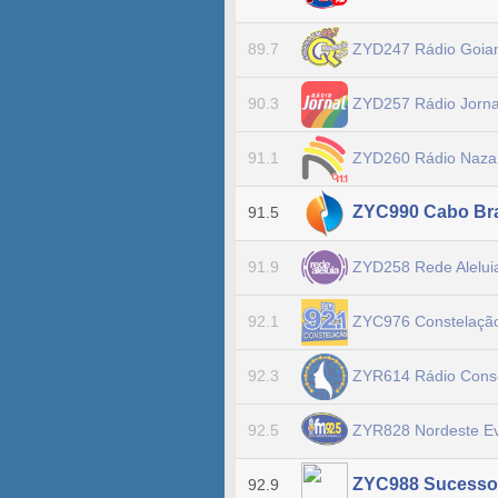
ZYD247 Rádio Goi
89.7
ZYD257 Rádio Jorn
90.3
ZYD260 Rádio Naz
91.1
ZYC990 Cabo Br
91.5
ZYD258 Rede Alelu
91.9
ZYC976 Constelaç
92.1
ZYR614 Rádio Cons
92.3
ZYR828 Nordeste Ev
92.5
ZYC988 Sucess
92.9