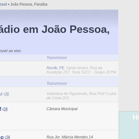
rasil
• João Pessoa, Paraíba
ádio em João Pessoa,
uvir ao vivo
Transmissor
Recife, PE
, Santo Amaro, Rua da
Fundição 257, Torre SJCC - Grupo JCPM
Transmissor
FM
Valentina de Figueiredo, Rua Prof.ª Luzia
de Cristo 201
M
Câmara Municipal
H
op
Rua Jor. Márcia Mendes 14