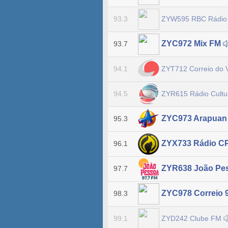
ZYW595 RBC Rádi
93.3
ZYC972 Mix FM
93.7
ZYT712 Correio do 
94.1
ZYR615 Rádio Cult
94.5
ZYC973 Arapua
95.3
ZYX733 Rádio 
96.1
ZYR638 João Pe
97.7
ZYC978 Correio 
98.3
ZYD242 Clube FM
99.1