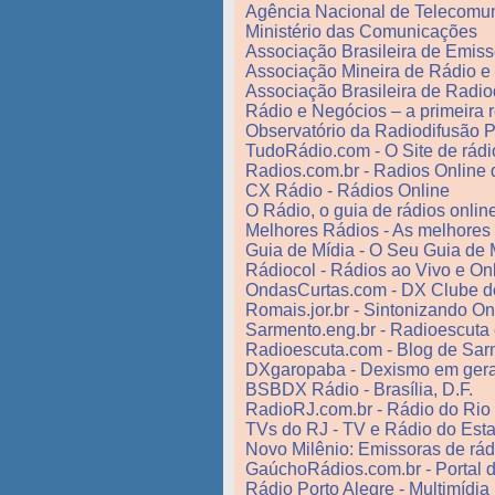
Agência Nacional de Telecomun
Ministério das Comunicações
Associação Brasileira de Emis
Associação Mineira de Rádio e
Associação Brasileira de Radio
Rádio e Negócios – a primeira re
Observatório da Radiodifusão P
TudoRádio.com - O Site de rádi
Radios.com.br - Radios Online
CX Rádio - Rádios Online
O Rádio, o guia de rádios onlin
Melhores Rádios - As melhores 
Guia de Mídia - O Seu Guia de 
Rádiocol - Rádios ao Vivo e On
OndasCurtas.com - DX Clube d
Romais.jor.br - Sintonizando O
Sarmento.eng.br - Radioescuta
Radioescuta.com - Blog de Sa
DXgaropaba - Dexismo em gera
BSBDX Rádio - Brasília, D.F.
RadioRJ.com.br - Rádio do Rio
TVs do RJ - TV e Rádio do Est
Novo Milênio: Emissoras de rád
GaúchoRádios.com.br - Portal 
Rádio Porto Alegre - Multimídi