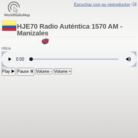
Escuchar con su reproductor
HJE70 Radio Auténtica 1570 AM -
Manizales
ntica
Play ▶️
Pause ⏸
Volume -
Volume +