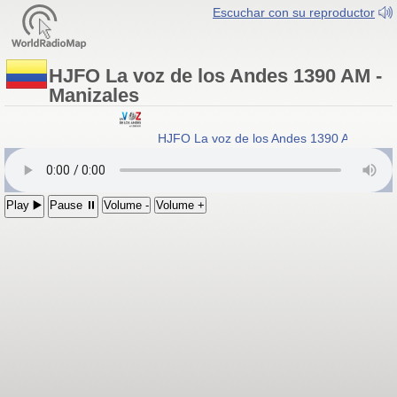
Escuchar con su reproductor
HJFO La voz de los Andes 1390 AM -
Manizales
HJFO La voz de los Andes 1390 AM
- Ma
Play ▶️
Pause ⏸
Volume -
Volume +