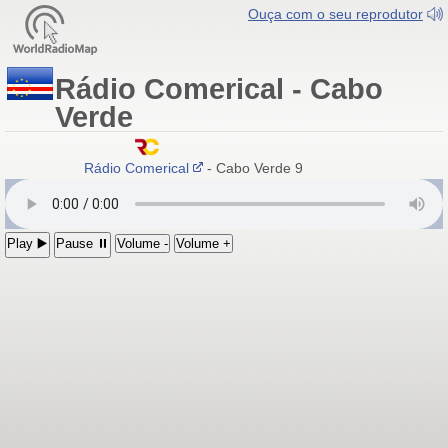
Ouça com o seu reprodutor
Rádio Comerical - Cabo
Verde
Rádio Comerical
- Cabo Verde 99.9-92.9 FM
Play ▶️
Pause ⏸
Volume -
Volume +