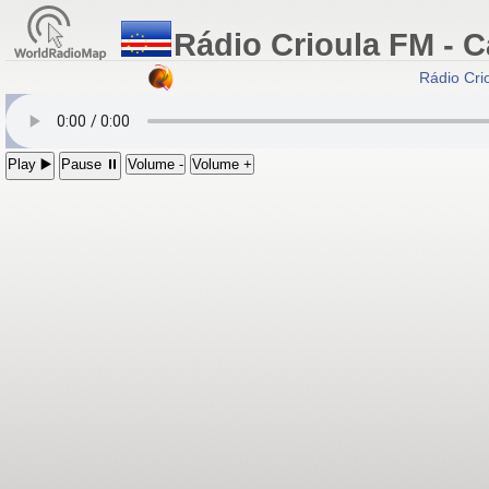
Rádio Crioula FM - 
Rádio Crio
Play ▶️
Pause ⏸
Volume -
Volume +