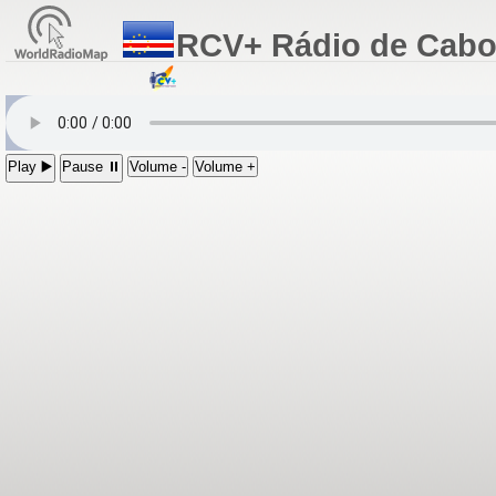
RCV+ Rádio de Cabo
Play ▶️
Pause ⏸
Volume -
Volume +