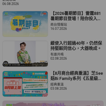
06.08.2026
【2026暑期節目】雷霆881
暑期節目登場！陪你投入
Summer Vibe～
商台情報站
16.07.2026
縱使入行超過40年，仍然保
持堅毅同信心，大器晚成。
有誰共鳴
02.08.2026
【8月商台經典重溫】芝See
菇Bi Family系列《五星級的
家》、眾星撐場那些年台慶
經典重溫
劇《你我他的生日故事》、
03.08.2026
雷宇揚、許志安《七號差
館》等經典廣播劇、節目回
歸！