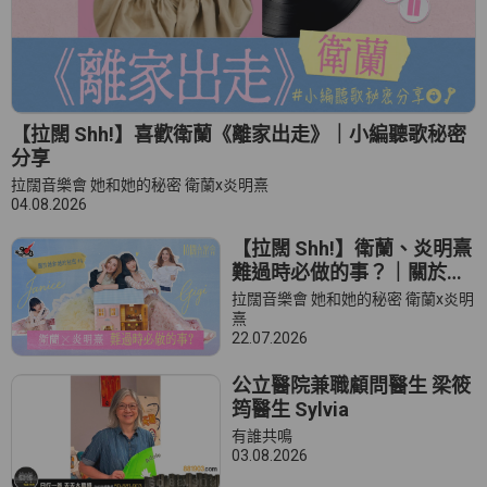
【拉闊 Shh!】喜歡衛蘭《離家出走》｜小編聽歌秘密
分享
拉闊音樂會 她和她的秘密 衛蘭x炎明熹
04.08.2026
【拉闊 Shh!】衛蘭、炎明熹
難過時必做的事？｜關於她
和她的秘密 #4
拉闊音樂會 她和她的秘密 衛蘭x炎明
熹
22.07.2026
公立醫院兼職顧問醫生 梁筱
筠醫生 Sylvia
有誰共鳴
03.08.2026