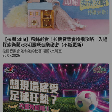
【拉闊 Shh!】粉絲必看！拉闊音樂會換飛攻略｜入場
探索衛蘭x炎明熹嘅音樂秘密（不斷更新）
拉闊音樂會 她和她的秘密 衛蘭x炎明熹
30.07.2026