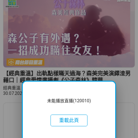
【經典重溫】出軌點樣瞞天過海？森美完美演繹渣男
藉口｜經典愛情廣播劇《公子森林》精華
經典重溫
30.07.2026
未能播放直播(120010)
重載此頁