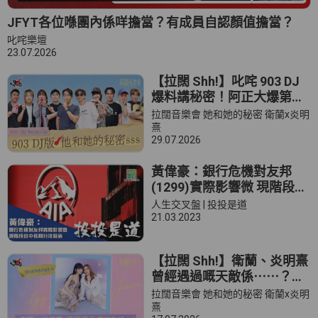
JFYT各位喺團內係咩擔當？有成員自認顏值擔當？
叱咤樂壇
23.07.2026
【拉闊 Shh!】叱咤 903 DJ
爆料講秘密！阿正大爆第一
個暗戀對象？森美竟然係一
拉闊音樂會 她和她的秘密 衛蘭x炎明
個飢餓嘅男人？
熹
29.07.2026
黃偉豪：銀行危機對友邦
(1299)實際影響微 現階段宜
中長期分注吸納
人生交叉盤 | 投投是道
21.03.2023
【拉闊 Shh!】衛蘭、炎明熹
曾經遇過嘅天敵係⋯⋯？｜
關於她和她的秘密 #3
拉闊音樂會 她和她的秘密 衛蘭x炎明
熹