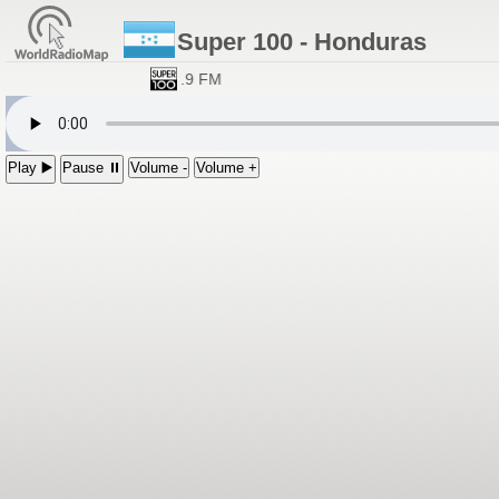
Super 100 - Honduras
1 FM; San Pedro Sula 94.9 FM
Play ▶️
Pause ⏸
Volume -
Volume +