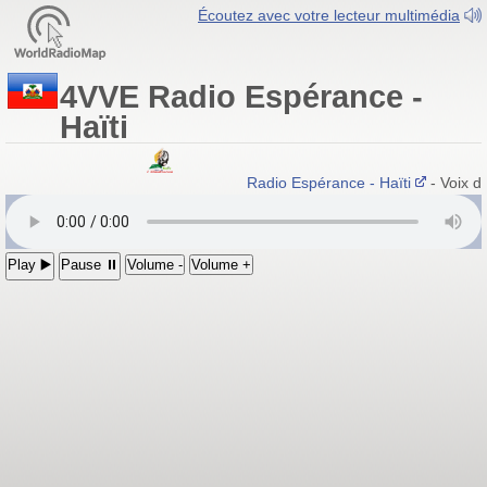
Écoutez avec votre lecteur multimédia
4VVE Radio Espérance -
Haïti
Radio Espérance - Haïti
- Voix d
Play ▶️
Pause ⏸
Volume -
Volume +