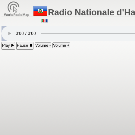
Radio Nationale d'Ha
Play ▶️
Pause ⏸
Volume -
Volume +