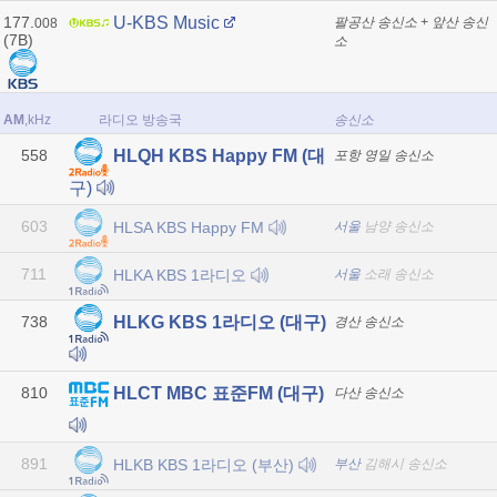
177.
U-KBS Music
팔공산 송신소 + 앞산 송신
008
(7B)
소
AM
,kHz
라디오 방송국
송신소
558
HLQH KBS Happy FM (대
포항 영일 송신소
구)
603
HLSA KBS Happy FM
서울
남양 송신소
711
HLKA KBS 1라디오
서울
소래 송신소
738
HLKG KBS 1라디오 (대구)
경산 송신소
810
HLCT MBC 표준FM (대구)
다산 송신소
891
HLKB KBS 1라디오 (부산)
부산
김해시 송신소