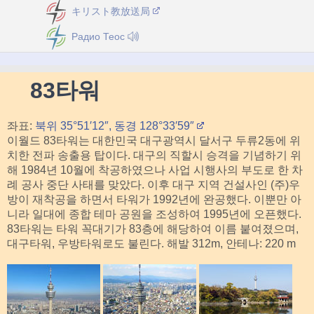
キリスト教放送局
Радио Теос
83타워
좌표:
북위 35°51′12″, 동경 128°33′59″
이월드 83타워는 대한민국 대구광역시 달서구 두류2동에 위
치한 전파 송출용 탑이다. 대구의 직할시 승격을 기념하기 위
해 1984년 10월에 착공하였으나 사업 시행사의 부도로 한 차
례 공사 중단 사태를 맞았다. 이후 대구 지역 건설사인 (주)우
방이 재착공을 하면서 타워가 1992년에 완공했다. 이뿐만 아
니라 일대에 종합 테마 공원을 조성하여 1995년에 오픈했다.
83타워는 타워 꼭대기가 83층에 해당하여 이름 붙여졌으며,
대구타워, 우방타워로도 불린다. 해발 312m, 안테나: 220 m