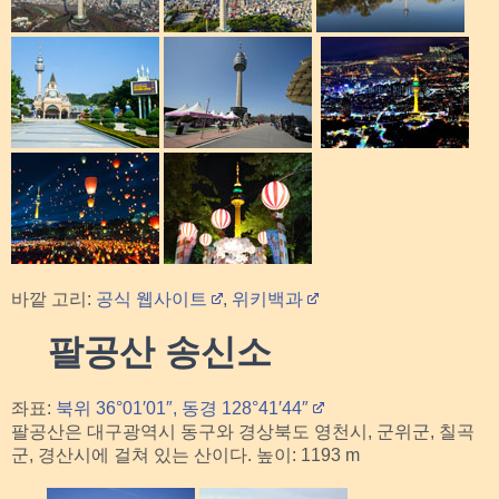
바깥 고리:
공식 웹사이트
,
위키백과
팔공산 송신소
좌표:
북위 36°01′01″, 동경 128°41′44″
팔공산은 대구광역시 동구와 경상북도 영천시, 군위군, 칠곡
군, 경산시에 걸쳐 있는 산이다. 높이: 1193 m