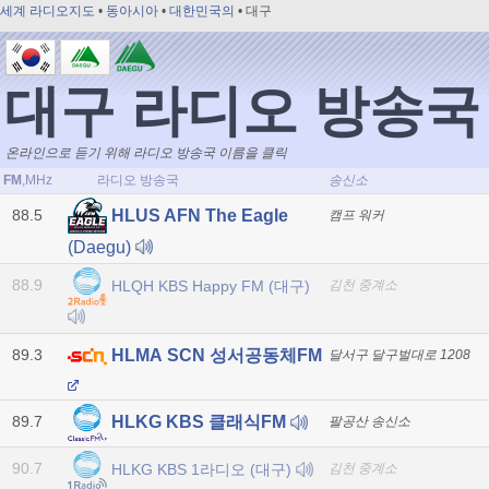
세계 라디오지도
•
동아시아
•
대한민국의
• 대구
대구 라디오 방송국
온라인으로 듣기 위해 라디오 방송국 이름을 클릭
FM
,MHz
라디오 방송국
송신소
88.5
HLUS AFN The Eagle
캠프 워커
(Daegu)
88.9
HLQH KBS Happy FM (대구)
김천 중계소
89.3
HLMA SCN 성서공동체FM
달서구 달구벌대로 1208
89.7
HLKG KBS 클래식FM
팔공산 송신소
90.7
HLKG KBS 1라디오 (대구)
김천 중계소