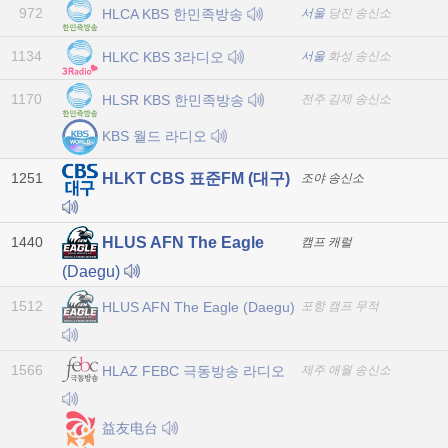
972
HLCA KBS 한민족방송
서울
당진 송신소
1134
HLKC KBS 3라디오
서울
화성 송신소
1170
HLSR KBS 한민족방송
전주 김제 송신소
KBS 월드 라디오
1251
HLKT CBS 표준FM (대구)
조야 송신소
1440
HLUS AFN The Eagle
캠프 캐럴
(Daegu)
1512
HLUS AFN The Eagle (Daegu)
포항 캠프 무적
1566
HLAZ FEBC 극동방송 라디오
제주 애월 송신소
益友电台