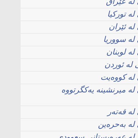
لە عێراق
ە تورکیا
لە ئێران
لە سووریا
ە لوبنان
 لە ئوردن
لە کووەیت
ە میرنشینە یەکگرتووە
لە قەتەر
لە بەحرەین
لە عەرەبستانی سعوودی