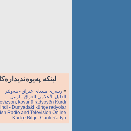
لینكه‌ په‌یوه‌ندیداره
=
ریبه‌ری میدیای عيراق - ھەولێر
الدليل الأعلامي للعراق - اربيل
evîzyon, kovar û radyoyên Kurdî
indi - Dünyadaki kürtçe radyolar
ish Radio and Television Online
Kürtçe Bilgi - Canlı Radyo