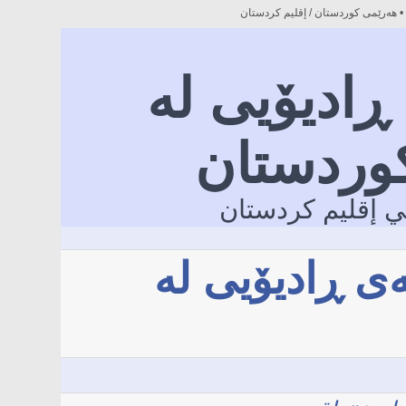
• هه‌رێمی کوردستان / إقليم كردستان‎
ادیۆیی لە
کوردستان
ي إقليم كردستان‎
ی ڕادیۆیی لە