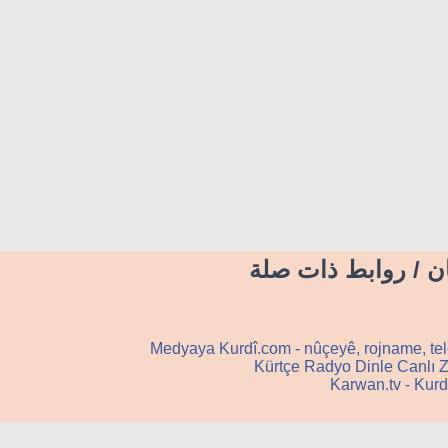
‌كان / روابط ذات صلة
Medyaya Kurdî.com - nûçeyê, rojname, tel
Kürtçe Radyo Dinle Canlı Z
Karwan.tv - Kurd