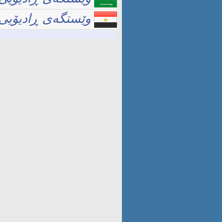
وێستگەی ڕادیۆیی 