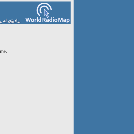
ڕادیۆى لە ڕ