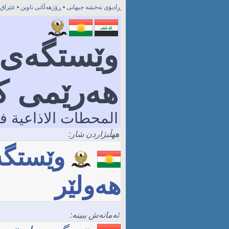
ڕادیۆى نەخشە جیھانی
•
ڕۆژھەڵاتی ناوین
•
عێراق
وێستگەی ڕ
هه‌رێمی 
المحطات الاذاعية ف
ههڵبژاردن شار:
وێستگە
ھەولێر
ئەمانەش ببینە: