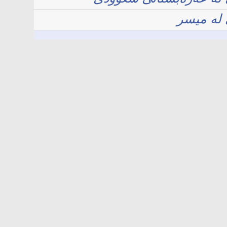
لە میسر