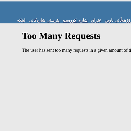
ۆژھەڵاتی ناوین
عێراق
شاری کووەیت
پێرستی شارەکانی
لینكه‌