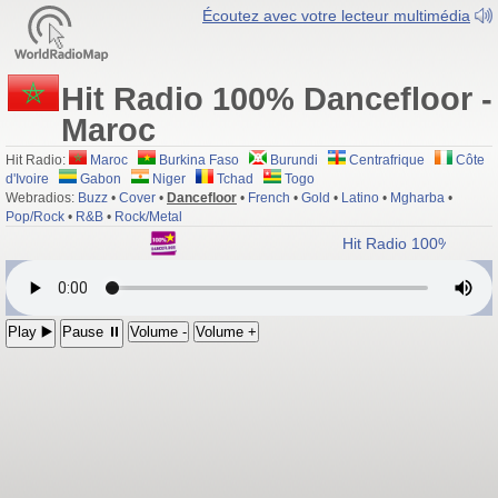
Écoutez avec votre lecteur multimédia
Hit Radio 100% Dancefloor -
Maroc
Hit Radio:
Maroc
Burkina Faso
Burundi
Centrafrique
Côte
d'Ivoire
Gabon
Niger
Tchad
Togo
Webradios:
Buzz
•
Cover
•
Dancefloor
•
French
•
Gold
•
Latino
•
Mgharba
•
Pop/Rock
•
R&B
•
Rock/Metal
Hit Radio 100% Dance
Play ▶️
Pause ⏸
Volume -
Volume +