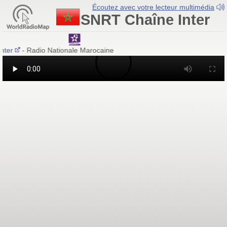
Écoutez avec votre lecteur multimédia
SNRT Chaîne Inter
Inter
- Radio Nationale Marocaine