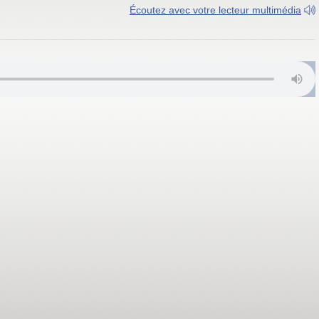
Écoutez avec votre lecteur multimédia
amako 106.6 MHz, Gao 94.0 MHz, Mopti 91.8 MHz, Tombouctou 92.6 MH