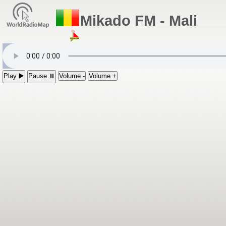
Mikado FM - Mali
Play ▶️
Pause ⏸
Volume -
Volume +