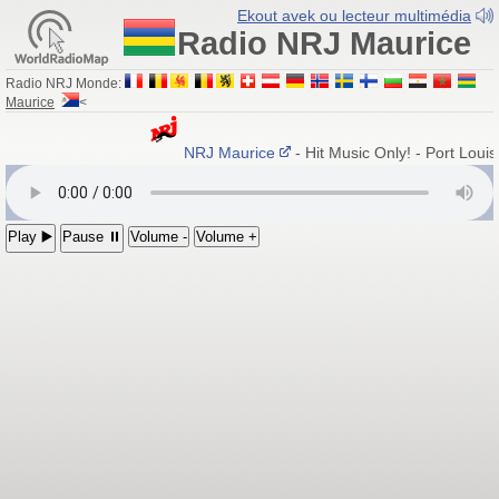
Ekout avek ou lecteur multimédia
Radio NRJ Maurice
Radio NRJ Monde:
Maurice
<
NRJ Maurice
- Hit Music Only! - Port Lou
Play ▶️
Pause ⏸
Volume -
Volume +