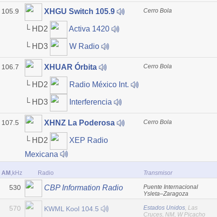
105.9
Cerro Bola
XHGU Switch 105.9
└ HD2
Activa 1420
└ HD3
W Radio
106.7
Cerro Bola
XHUAR Órbita
└ HD2
Radio México Int.
└ HD3
Interferencia
107.5
Cerro Bola
XHNZ La Poderosa
└ HD2
XEP Radio
Mexicana
AM
,kHz
Radio
Transmisor
530
Puente Internacional
CBP Information Radio
Ysleta–Zaragoza
570
Estados Unidos
, Las
KWML Kool 104.5
Cruces, NM, W Picacho