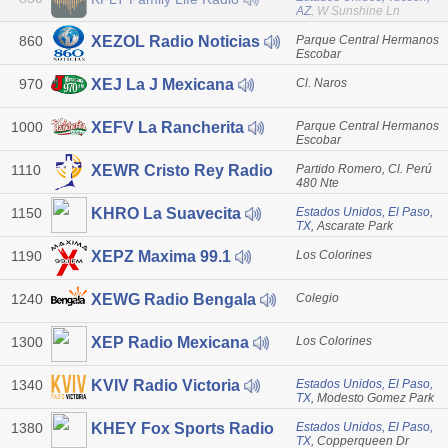
AZ
, W Sunshine Ln
860
Parque Central Hermanos
XEZOL Radio Noticias
Escobar
970
Cl. Naros
XEJ La J Mexicana
1000
Parque Central Hermanos
XEFV La Rancherita
Escobar
1110
Partido Romero, Cl. Perú
XEWR Cristo Rey Radio
480 Nte
1150
Estados Unidos, El Paso,
KHRO La Suavecita
TX
, Ascarate Park
1190
Los Colorines
XEPZ Maxima 99.1
1240
Colegio
XEWG Radio Bengala
1300
Los Colorines
XEP Radio Mexicana
1340
Estados Unidos, El Paso,
KVIV Radio Victoria
TX
, Modesto Gomez Park
1380
Estados Unidos, El Paso,
KHEY Fox Sports Radio
TX
, Copperqueen Dr