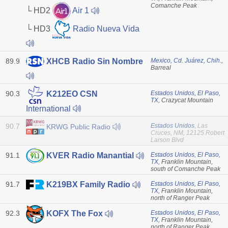
Comanche Peak
└ HD2
Air 1
└ HD3
Radio Nueva Vida
89.9
Mexico, Cd. Juárez, Chih.
,
XHCB Radio Sin Nombre
Barreal
90.3
Estados Unidos, El Paso,
K212EO CSN
TX
, Crazycat Mountain
International
90.7
Estados Unidos
, Las
KRWG Public Radio
Cruces, NM, 12125 Robert
Larson Blvd
91.1
Estados Unidos, El Paso,
KVER Radio Manantial
TX
, Franklin Mountain,
south of Comanche Peak
91.7
Estados Unidos, El Paso,
K219BX Family Radio
TX
, Franklin Mountain,
north of Ranger Peak
92.3
Estados Unidos, El Paso,
KOFX The Fox
TX
, Franklin Mountain,
north of Ranger Peak