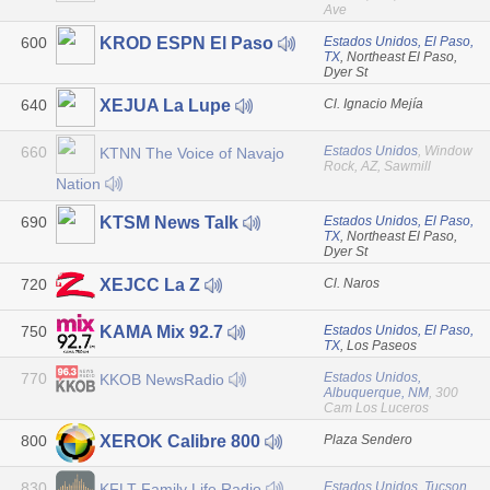
Ave
600
Estados Unidos, El Paso,
KROD ESPN El Paso
TX
, Northeast El Paso,
Dyer St
640
Cl. Ignacio Mejía
XEJUA La Lupe
660
Estados Unidos
, Window
KTNN The Voice of Navajo
Rock, AZ, Sawmill
Nation
690
Estados Unidos, El Paso,
KTSM News Talk
TX
, Northeast El Paso,
Dyer St
720
Cl. Naros
XEJCC La Z
750
Estados Unidos, El Paso,
KAMA Mix 92.7
TX
, Los Paseos
770
Estados Unidos,
KKOB NewsRadio
Albuquerque, NM
, 300
Cam Los Luceros
800
Plaza Sendero
XEROK Calibre 800
830
Estados Unidos, Tucson,
KFLT Family Life Radio