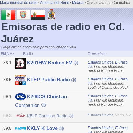
Mapa mundial de radio
•
América del Norte
•
México
• Ciudad Juárez, Chihuahua
Emisoras de radio en Cd.
Juárez
Haga clic en el emisora para escuchar en vivo
FM
,MHz
Radio
Transmisor
88.1
Estados Unidos, El Paso,
K201HW Broken.FM
TX
, Franklin Mountain,
north of Ranger Peak
88.5
Estados Unidos, El Paso,
KTEP Public Radio
TX
, Franklin Mountain,
south of Comanche Peak
89.1
Estados Unidos, El Paso,
K206CS Christian
TX
, Franklin Mountain,
north of Ranger Peak
Companion
89.3
Estados Unidos
, Vado, NM
KELP Christian Radio
89.5
Estados Unidos, El Paso,
KKLY K-Love
TX
, Franklin Mountain,