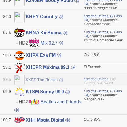
95.9
Estados Unidos, El Paso,
K240ER Moody Radio
TX
, Franklin Mountain,
north of Ranger Peak
96.3
Estados Unidos, El Paso,
KHEY Country
TX
, Franklin Mountain,
Comanche Peak
97.5
Estados Unidos, El Paso,
KBNA Ké Buena
TX
, Franklin Mountain,
south of Comanche Peak
└ HD2
Mix 92.7
98.3
Cerro Bola
XHPX Exa FM
99.1
El Porvenir
XHEPR Máxima 99.1
99.5
Estados Unidos
, Las
KXPZ The Rocket
Cruces, NM, Hatch
99.9
Estados Unidos, El Paso,
KTSM Sunny 99.9
TX
, Franklin Mountain,
Ranger Peak
└ HD2
Beatles and Friends
100.7
Cerro Bola
XHH Magia Digital