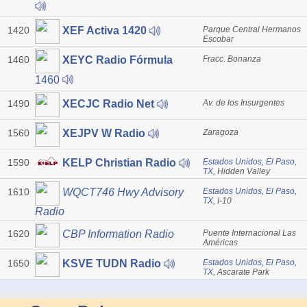
1420
Parque Central Hermanos
XEF Activa 1420
Escobar
1460
Fracc. Bonanza
XEYC Radio Fórmula
1460
1490
Av. de los Insurgentes
XECJC Radio Net
1560
Zaragoza
XEJPV W Radio
1590
Estados Unidos, El Paso,
KELP Christian Radio
TX
, Hidden Valley
1610
Estados Unidos, El Paso,
WQCT746 Hwy Advisory
TX
, I-10
Radio
1620
Puente Internacional Las
CBP Information Radio
Américas
1650
Estados Unidos, El Paso,
KSVE TUDN Radio
TX
, Ascarate Park