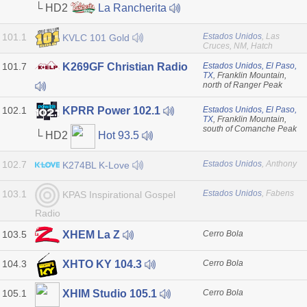
└ HD2
La Rancherita
101.1
Estados Unidos
, Las
KVLC 101 Gold
Cruces, NM, Hatch
101.7
Estados Unidos, El Paso,
K269GF Christian Radio
TX
, Franklin Mountain,
north of Ranger Peak
102.1
Estados Unidos, El Paso,
KPRR Power 102.1
TX
, Franklin Mountain,
south of Comanche Peak
└ HD2
Hot 93.5
102.7
Estados Unidos
, Anthony
K274BL K-Love
103.1
Estados Unidos
, Fabens
KPAS Inspirational Gospel
Radio
103.5
Cerro Bola
XHEM La Z
104.3
Cerro Bola
XHTO KY 104.3
105.1
Cerro Bola
XHIM Studio 105.1