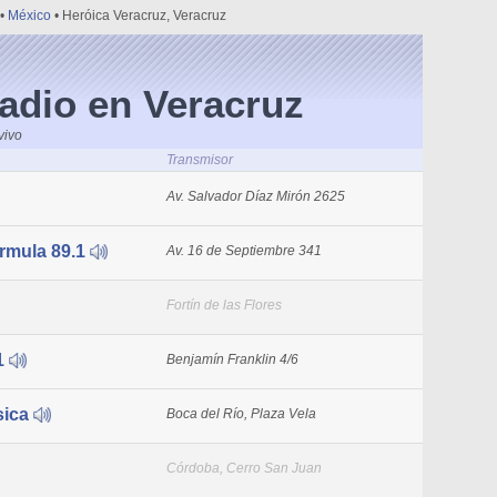
•
México
• Heróica Veracruz, Veracruz
adio en Veracruz
vivo
Transmisor
Av. Salvador Díaz Mirón 2625
mula 89.1
Av. 16 de Septiembre 341
Fortín de las Flores
1
Benjamín Franklin 4/6
sica
Boca del Río, Plaza Vela
Córdoba, Cerro San Juan