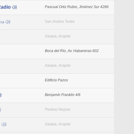
Radio
Pascual Ortiz Rubio, Jiménez Sur 4286
ima
San Andres Tuxtla
Xalapa, Acajete
Boca del Río, Av. Habaneras 602
Xalapa, Acajete
Edificio Pazos
Benjamín Franklin 4/6
Piedras Negras
M
Xalapa, Acajete