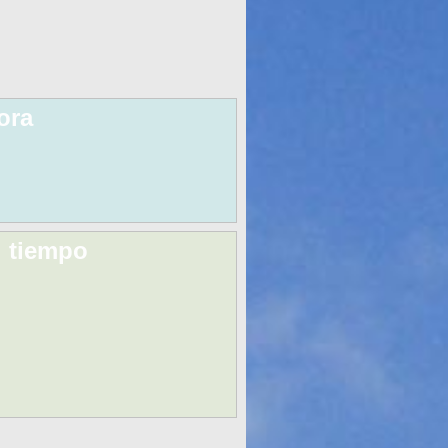
ora
l tiempo