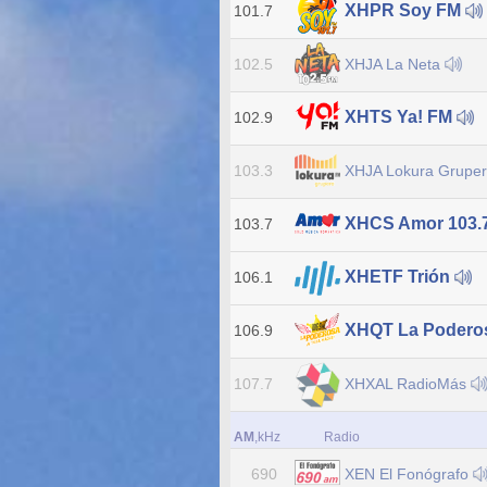
XHPR Soy FM
101.7
XHJA La Neta
102.5
XHTS Ya! FM
102.9
XHJA Lokura Grupe
103.3
XHCS Amor 103.
103.7
XHETF Trión
106.1
XHQT La Podero
106.9
XHXAL RadioMás
107.7
AM
,kHz
Radio
XEN El Fonógrafo
690