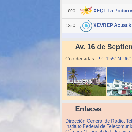
XEQT La Podero
800
XEVREP Acustik
1250
Av. 16 de Septi
Coordenadas:
19°11'55" N, 96°
Enlaces
Dirección General de Radio, Te
Instituto Federal de Telecomuni
Cámara Nacional de la Industri