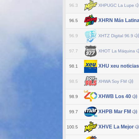
XHPUGC La Lupe
96.3
XHRN Más Latin
96.5
XHTZ Digital 96.9
96.9
XHOT La Máquina
97.7
XHU xeu noticia
98.1
XHWA Soy FM
98.5
XHWB Los 40
98.9
XHPB Mar FM
99.7
XHVE La Mejor
100.5