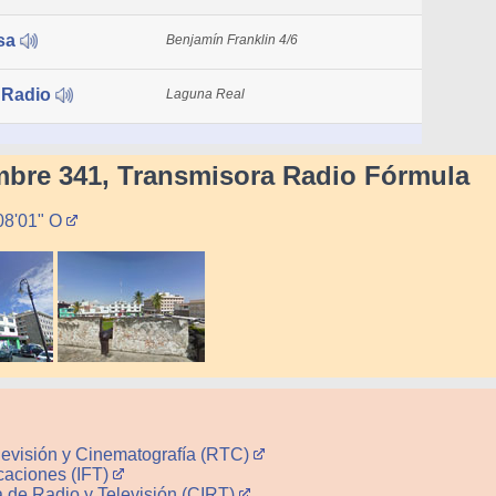
sa
Benjamín Franklin 4/6
 Radio
Laguna Real
embre 341, Transmisora Radio Fórmula
08'01" O
levisión y Cinematografía (RTC)
caciones (IFT)
a de Radio y Televisión (CIRT)