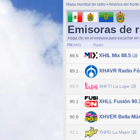
Mapa mundial de radio
•
América del Norte
Emisoras de r
Haga clic en el emisora para escuchar en 
FM
,MHz
Radio
XHIL Mix 88.5
88.5
XHAVR Radio Fór
89.1
XHFTI La Lupe
89.5
XHLL Fusión 90.
90.1
XHVER Bella Mú
90.9
XHPG La Mejor
92.1