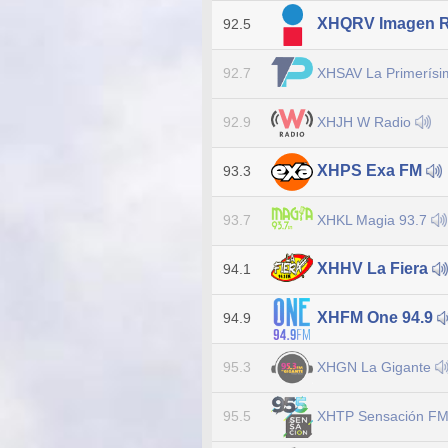
XHQRV Imagen 
92.5
XHSAV La Primerís
92.7
XHJH W Radio
92.9
XHPS Exa FM
93.3
XHKL Magia 93.7
93.7
XHHV La Fiera
94.1
XHFM One 94.9
94.9
XHGN La Gigante
95.3
XHTP Sensación F
95.5