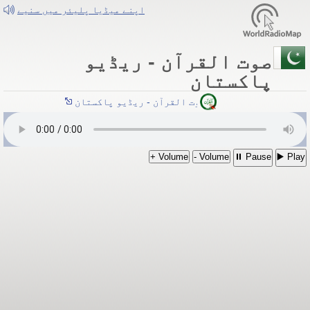
اپنے میڈیا پلیئر میں سنیے
صوت القرآن - ریڈیو
پاکستان
صوت القرآن - ریڈیو پاکستان
Volume +
Volume -
Pause ⏸
Play ▶️