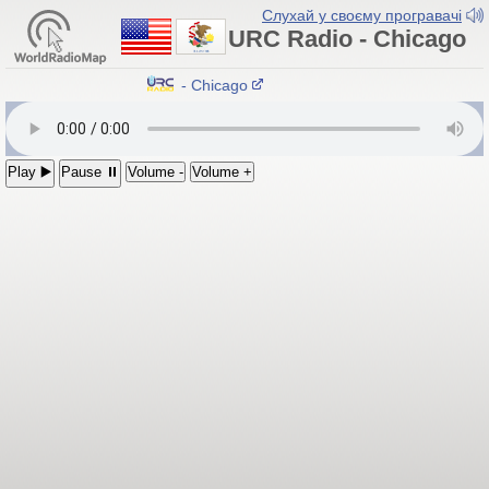
Слухай у своєму програвачі
URC Radio - Chicago
URC Radio - Chicago
Play ▶️
Pause ⏸
Volume -
Volume +