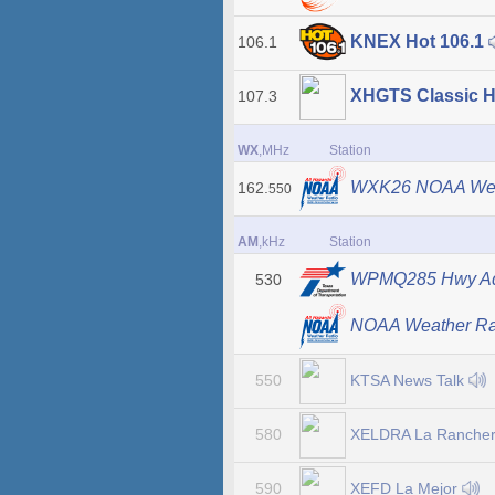
KNEX Hot 106.1
106.1
XHGTS Classic H
107.3
WX
,MHz
Station
WXK26 NOAA Wea
162.
550
AM
,kHz
Station
WPMQ285 Hwy Ad
530
NOAA Weather R
KTSA News Talk
550
XELDRA La Rancherit
580
XEFD La Mejor
590