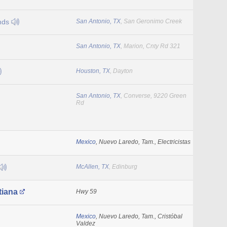
nds
San Antonio, TX
, San Geronimo Creek
San Antonio, TX
, Marion, Cnty Rd 321
Houston, TX
, Dayton
San Antonio, TX
, Converse, 9220 Green
Rd
Mexico
, Nuevo Laredo, Tam., Electricistas
McAllen, TX
, Edinburg
tiana
Hwy 59
Mexico
, Nuevo Laredo, Tam., Cristóbal
Valdez