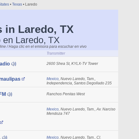
States
•
Texas
• Laredo
s in Laredo, TX
o en Laredo, TX
nline / Haga clic en el emisora para escuchar en vivo
Transmitter
adio
2600 Shea St, KYLX-TV Tower
maulipas
Mexico
, Nuevo Laredo, Tam.,
Independencia, Santos Degollado 235
 FM
Ranchos Penitas West
Mexico
, Nuevo Laredo, Tam., Av. Narciso
Mendoza 747
1
Mexico
, Nuevo Laredo, Tam., Cl.