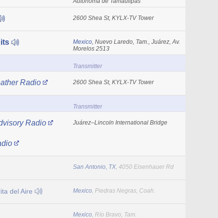
Autónoma de Tamaulipas
2600 Shea St, KYLX-TV Tower
its
Mexico
, Nuevo Laredo, Tam., Juárez, Av.
Morelos 2513
Transmitter
ther Radio
2600 Shea St, KYLX-TV Tower
Transmitter
visory Radio
Juárez–Lincoln International Bridge
adio
San Antonio, TX
, 4050 Eisenhauer Rd
a del Aire
Mexico
, Piedras Negras, Coah.
Mexico
, Río Bravo, Tam.