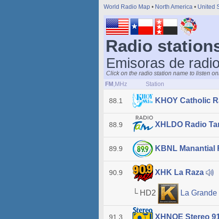
World Radio Map
•
North America
•
United 
Radio station
Emisoras de radi
Click on the radio station name to listen o
FM
,MHz
Station
KHOY Catholic R
88.1
XHLDO Radio Ta
88.9
KBNL Manantial
89.9
XHK La Raza
90.9
└ HD2
La Grande
XHNOE Stereo 9
91.3