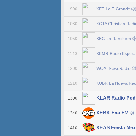
XET La T Grande
990
KCTA Christian Rad
1030
XEG La Ranchera
1050
XEMR Radio Esper
1140
WOAI NewsRadio
1200
KUBR La Nueva Radi
1210
KLAR Radio Pod
1300
XEBK Exa FM
1340
XEAS Fiesta Mex
1410