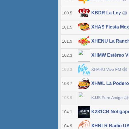
KBDR La Ley
100.5
XHAS Fiesta Mex
101.5
XHENU La Ranch
101.9
XHMW Estéreo V
102.3
XHAHU Vive FM
103.3
XHWL La Poder
103.7
KJJS Puro Amigo
103.9
K281CB Notigap
104.1
XHNLR Radio U
104.9