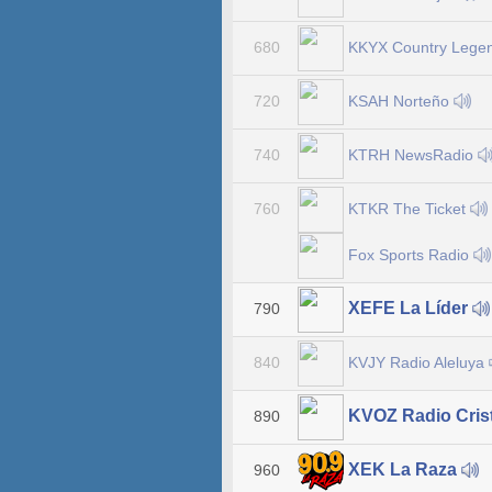
KKYX Country Lege
680
KSAH Norteño
720
KTRH NewsRadio
740
KTKR The Ticket
760
Fox Sports Radio
XEFE La Líder
790
KVJY Radio Aleluya
840
KVOZ Radio Cris
890
XEK La Raza
960