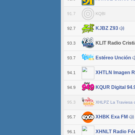
KQBI
91.7
KJBZ Z93
92.7
KLIT Radio Crist
93.3
Estéreo Unción
93.7
XHTLN Imagen R
94.1
KQUR Digital 94.
94.9
XHLPZ La Traviesa 
95.3
XHBK Exa FM
95.7
XHNLT Radio Fór
96.1