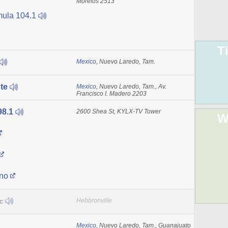
Morelos 2513
mula 104.1
T
Mexico
, Nuevo Laredo, Tam.
nte
Mexico
, Nuevo Laredo, Tam., Av.
Francisco I. Madero 2203
98.1
2600 Shea St, KYLX-TV Tower
W
ano
ic
Hebbronville
Mexico
, Nuevo Laredo, Tam., Guanajuato