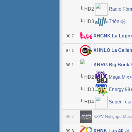
└ HD2
Radio Fór
└ HD3
Trión
XHGNK La Lupe
96.7
XHNLO La Calie
97.1
KRRG Big Buck 
98.1
└ HD2
Mega Mix
└ HD3
Energy 98
└ HD4
Super Tej
KXAV Notigape Mus
98.7
XHNK Los 40
99.3