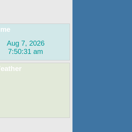
ime
eather