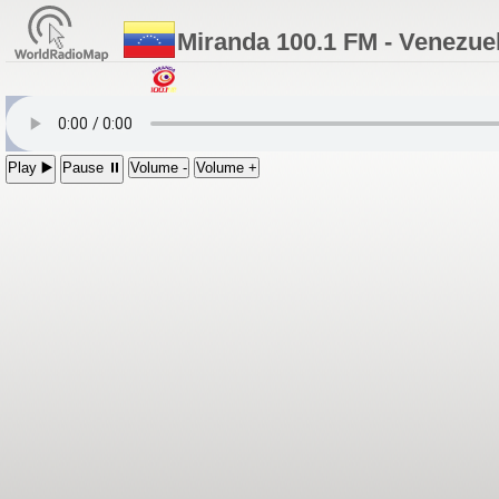
Miranda 100.1 FM - Venezue
Play ▶️
Pause ⏸
Volume -
Volume +