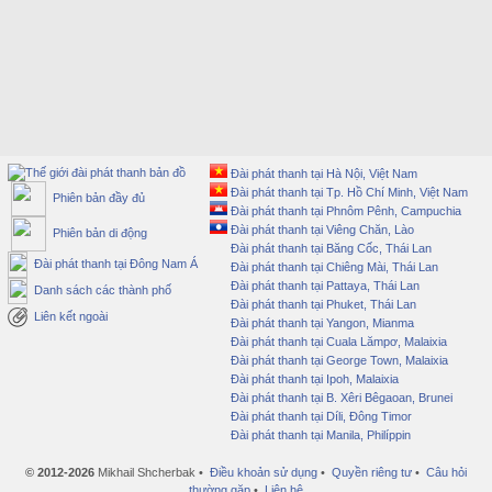
Đài phát thanh tại Hà Nội, Việt Nam
Đài phát thanh tại Tp. Hồ Chí Minh, Việt Nam
Phiên bản đầy đủ
Đài phát thanh tại Phnôm Pênh, Campuchia
Đài phát thanh tại Viêng Chăn, Lào
Phiên bản di động
Đài phát thanh tại Băng Cốc, Thái Lan
Đài phát thanh tại Đông Nam Á
Đài phát thanh tại Chiêng Mài, Thái Lan
Đài phát thanh tại Pattaya, Thái Lan
Danh sách các thành phố
Đài phát thanh tại Phuket, Thái Lan
Liên kết ngoài
Đài phát thanh tại Yangon, Mianma
Đài phát thanh tại Cuala Lămpơ, Malaixia
Đài phát thanh tại George Town, Malaixia
Đài phát thanh tại Ipoh, Malaixia
Đài phát thanh tại B. Xêri Bêgaoan, Brunei
Đài phát thanh tại Díli, Đông Timor
Đài phát thanh tại Manila, Philíppin
© 2012-2026
Mikhail Shcherbak •
Điều khoản sử dụng
•
Quyền riêng tư
•
Câu hỏi
thường gặp
•
Liên hệ