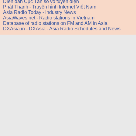
Diễn đàn Cục Tần số vô tuyến điện
Phát Thanh - Truyền hình Internet Việt Nam
Asia Radio Today - Industry News
AsiaWaves.net - Radio stations in Vietnam
Database of radio stations on FM and AM in Asia
DXAsia.in - DXAsia - Asia Radio Schedules and News