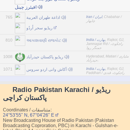
افیئرز چینل
765
Iran / ایران
, Chabahar /
اذاعة طهران العربية
چابهار
ریڈیو سحر اُردُو
810
India / بھارت
, Rajkot, GJ,
આકાશવાણી રાજકોટ
Jamnagar Rd / راجکوٹ،
جمنگر روڈ
1008
Hyderabad, Matiari / مٹیاری
ریڈیو پاکستان حیدرآباد
،حیدرآباد
1071
India / بھارت
, Rajkot, GJ,
آکاش وانی اردو سروس
Paddhari / راجکوٹ، قددی
Radio Pakistan Karachi / ریڈیو
پاکستان کراچی
Coordinates / متناسقات:
24°53'55" N, 67°04'26" E
New Broadcasting House of Radio Pakistan (Pakistan
Broadcasting Coproration, PBC) in Karachi - Gulshan-e-