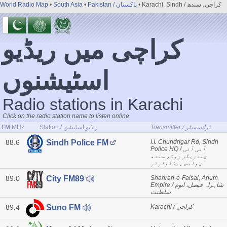
World Radio Map
•
South Asia
•
Pakistan / پاکستان
• Karachi, Sindh / کراچی‬، سندھ
کراچی میں ریڈیو
اسٹیشنوں
Radio stations in Karachi
Click on the radio station name to listen online
FM
,MHz
Station / ریڈیو اسٹیشن
Transmitter / ٹرانسمیٹر
88.6
I.I. Chundrigar Rd, Sindh
Sindh Police FM
Police HQ / آئی آئی
چندریگر روڈ، سندھ
پولیس ہیڈکوارٹر
89.0
Shahrah-e-Faisal, Anum
City FM89
Empire / شاہراہ فیصل، انوم
سلطنت
89.4
Karachi / کراچی
Suno FM