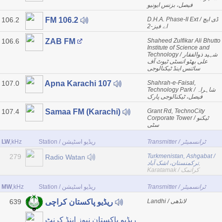
فیصل، بزنس ایونیو
106.2
D.H.A. Phase-II Ext / ڈی ایچ
FM 106.2
اے فیز-2
106.6
Shaheed Zulfikar Ali Bhutto
ZAB FM
Institute of Science and
Technology / شہید ذوالفقار
علی بھٹو انسٹی ٹیوٹ آف
سائنس اینڈ ٹیکنالوجی
107.0
Shahrah-e-Faisal,
Apna Karachi 107
Technology Park / شاہراہ
فیصل، ٹیکنالوجی پارک
107.4
Grant Rd, TechnoCity
Samaa FM (Karachi)
Corporate Tower / ٹیکنو
سٹی
LW
,kHz
Station / ریڈیو اسٹیشن
Transmitter / ٹرانسمیٹر
279
Turkmenistan, Ashgabat /
Radio Watan
ترکمنستان، اشک آباد
,
Karatamak / کراتمک
MW
,kHz
Station / ریڈیو اسٹیشن
Transmitter / ٹرانسمیٹر
639
Landhi / لانڈھی
ریڈیو پاکستان کراچی
ریڈیو پاکستان نیوز اینڈ کرنٹ