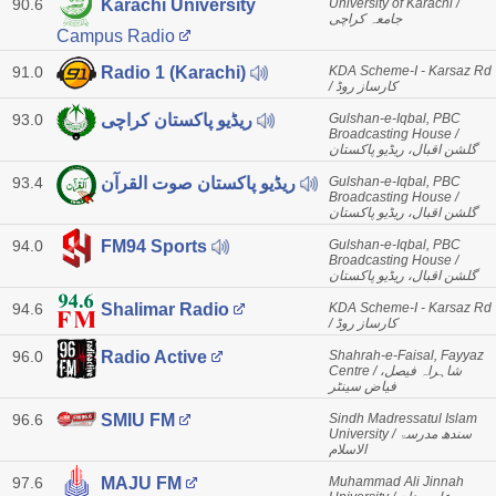
90.6
University of Karachi /
Karachi University
جامعہ کراچی
Campus Radio
91.0
KDA Scheme-I - Karsaz Rd
Radio 1 (Karachi)
/ کارساز روڈ
93.0
Gulshan-e-Iqbal, PBC
ریڈیو پاکستان کراچی
Broadcasting House /
گلشن اقبال، ریڈیو پاکستان
93.4
Gulshan-e-Iqbal, PBC
ریڈیو پاکستان صوت القرآن
Broadcasting House /
گلشن اقبال، ریڈیو پاکستان
94.0
Gulshan-e-Iqbal, PBC
FM94 Sports
Broadcasting House /
گلشن اقبال، ریڈیو پاکستان
94.6
KDA Scheme-I - Karsaz Rd
Shalimar Radio
/ کارساز روڈ
96.0
Shahrah-e-Faisal, Fayyaz
Radio Active
Centre / شاہراہ فیصل،
فیاض سینٹر
96.6
Sindh Madressatul Islam
SMIU FM
University / سندھ مدرسۃ
الاسلام
97.6
Muhammad Ali Jinnah
MAJU FM