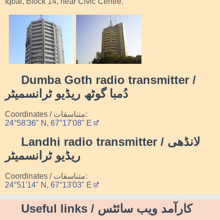
Iqbal, Block 14, near Civic Centre.
Dumba Goth radio transmitter /
دُمبا گوٹھ ریڈیو ٹرانسمیٹر
Coordinates / متناسقات:
24°58'36" N, 67°17'08" E
Landhi radio transmitter / لانڈھی
ریڈیو ٹرانسمیٹر
Coordinates / متناسقات:
24°51'14" N, 67°13'03" E
Useful links / کارآمد ویب سائٹس